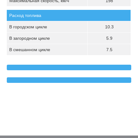
Максимальная скорость, км/ч
198
Расход топлива
В городском цикле
10.3
В загородном цикле
5.9
В смешанном цикле
7.5