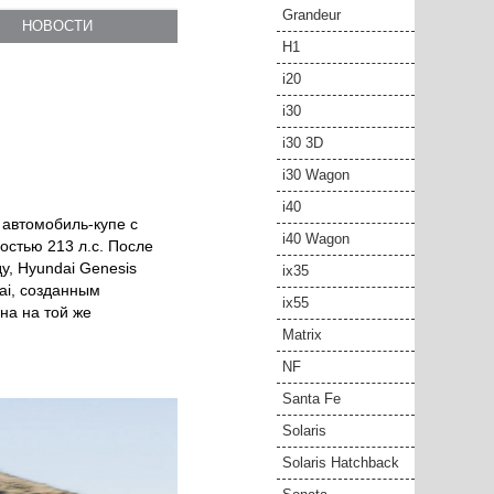
Grandeur
НОВОСТИ
H1
i20
i30
i30 3D
i30 Wagon
i40
 автомобиль-купе с
i40 Wagon
стью 213 л.с. После
у, Hyundai Genesis
ix35
ai, созданным
ix55
на на той же
Matrix
NF
Santa Fe
Solaris
Solaris Hatchback