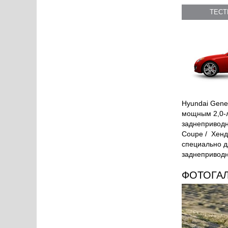
ТЕС
Hyundai Gene
мощным 2,0-л
заднеприводн
Coupe / Хенд
специально д
заднеприводн
ФОТОГА