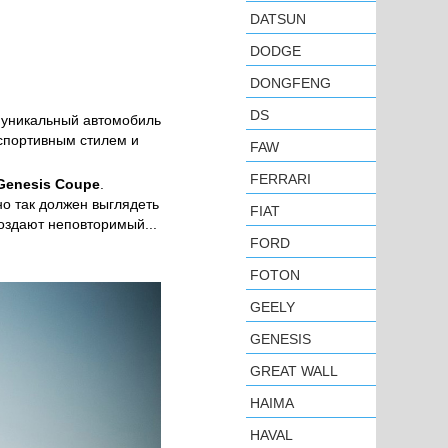
DATSUN
DODGE
DONGFENG
DS
 уникальный автомобиль
 спортивным стилем и
FAW
FERRARI
Genesis Coupe
.
о так должен выглядеть
FIAT
оздают неповторимый...
FORD
FOTON
GEELY
GENESIS
GREAT WALL
HAIMA
HAVAL