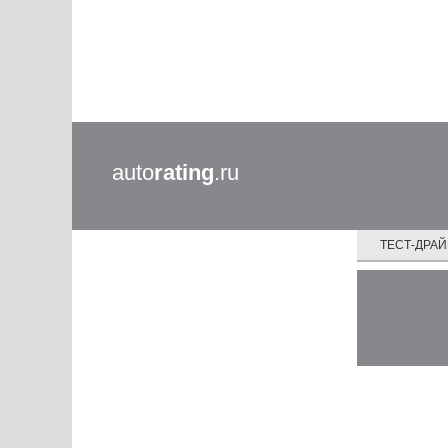
auto
rating
.ru
ТЕСТ-ДРА