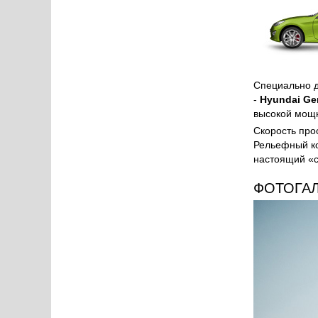
Специально 
-
Hyundai Ge
высокой мощн
Скорость про
Рельефный ко
настоящий «с
ФОТОГА