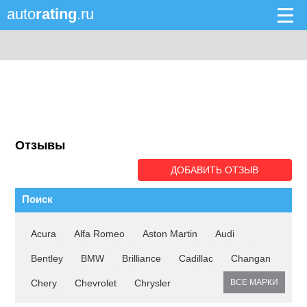
auto
rating
.ru
Отзывы
ДОБАВИТЬ ОТЗЫВ
Поиск
Acura
Alfa Romeo
Aston Martin
Audi
Bentley
BMW
Brilliance
Cadillac
Changan
Chery
Chevrolet
Chrysler
ВСЕ МАРКИ