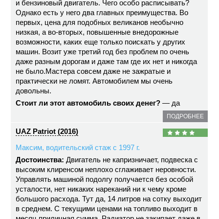
и бензиновый двигатель. Чего особо расписывать?
Однако есть у него два главных преимущества. Во
первых, цена для подобных великанов необычно
низкая, а во-вторых, повышенные внедорожные
возможности, каких еще только поискать у других
машин. Возит уже третий год без проблем по очень
даже разным дорогам и даже там где их нет и никогда
не было.Мастера совсем даже не зажратые и
практически не ломят. Автомобилем мы очень
довольны.
Стоит ли этот автомобиль своих денег?
— да
ПОДРОБНЕЕ
UAZ Patriot (2016)
Максим, водительский стаж с 1997 г.
Достоинства:
Двигатель не капризничает, подвеска с
высоким клиренсом неплохо сглаживает неровности.
Управлять машиной подолгу получается без особой
усталости, нет никаких нареканий ни к чему кроме
большого расхода. Тут да, 14 литров на сотку выходит
в среднем. С текущими ценами на топливо выходит в
месяц приличная сумма. Радиатор не закипает даже в