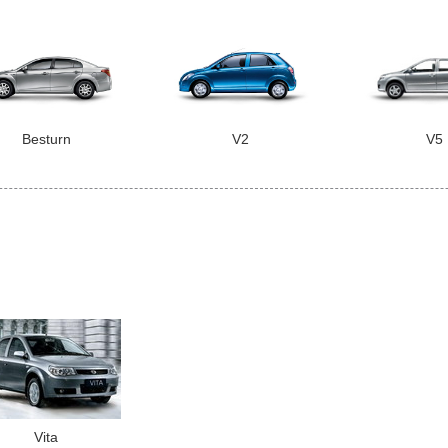
Besturn
V2
V5
Vita