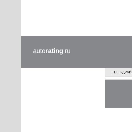
auto
rating
.ru
ТЕСТ-ДРА