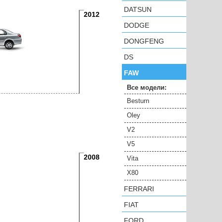
DATSUN
2012
DODGE
DONGFENG
DS
FAW
Все модели:
Besturn
Oley
V2
V5
2008
Vita
X80
FERRARI
FIAT
FORD