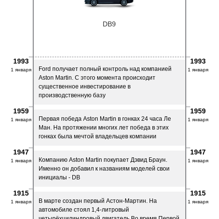
DB9
1993
1993
Ford получает полный контроль над компанией
1 января
1 января
Aston Martin. C этого момента происходит
существенное инвестирование в
производственную базу
1959
1959
Первая победа Aston Martin в гонках 24 часа Ле
1 января
1 января
Ман. На протяжении многих лет победа в этих
гонках была мечтой владельцев компании
1947
1947
Компанию Aston Martin покупает Дэвид Браун.
1 января
1 января
Именно он добавил к названиям моделей свои
инициалы - DB
1915
1915
В марте создан первый Астон-Мартин. На
1 января
1 января
автомобиле стоял 1,4-литровый
четырёхцилиндровый двигатель Во время Первой