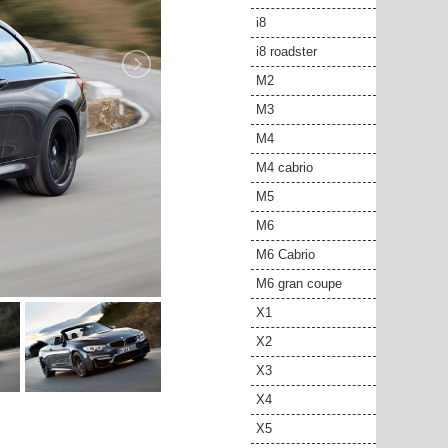
i8
i8 roadster
M2
M3
M4
M4 cabrio
M5
M6
M6 Cabrio
M6 gran coupe
X1
X2
X3
X4
X5