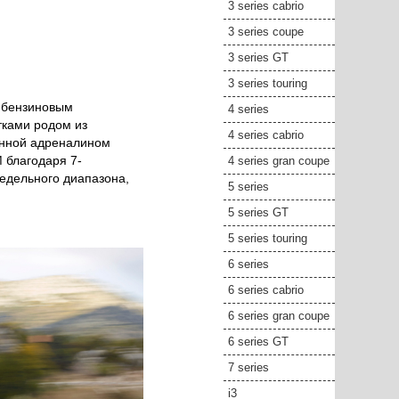
3 series cabrio
3 series coupe
3 series GT
3 series touring
 бензиновым
4 series
тками родом из
4 series cabrio
енной адреналином
 благодаря 7-
4 series gran coupe
едельного диапазона,
5 series
5 series GT
5 series touring
6 series
6 series cabrio
6 series gran coupe
6 series GT
7 series
i3