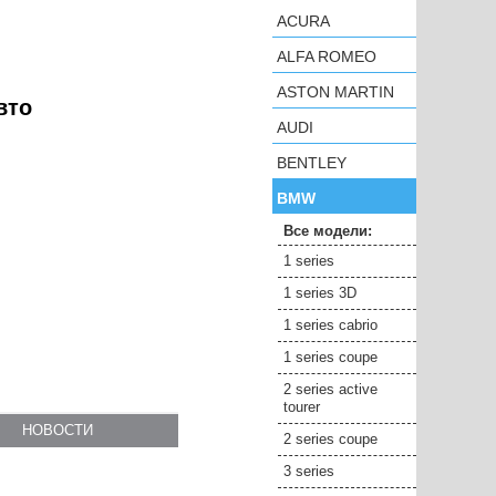
ACURA
ALFA ROMEO
ASTON MARTIN
вто
AUDI
BENTLEY
BMW
Все модели:
1 series
1 series 3D
1 series cabrio
1 series coupe
2 series active
tourer
НОВОСТИ
2 series coupe
3 series