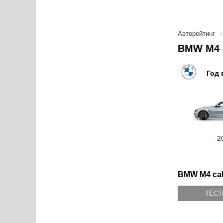
Авторейтинг
BMW M4 c
Год 
2
BMW M4 cab
ТЕС