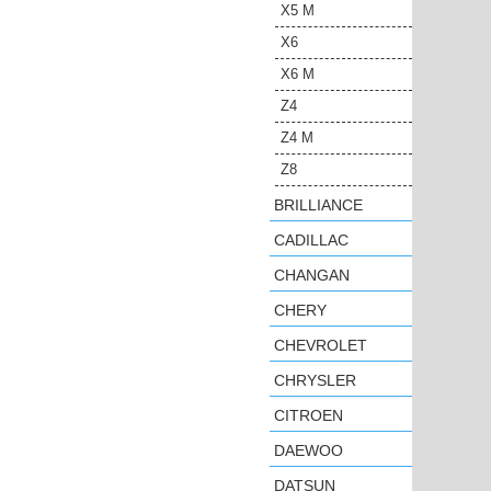
X5 M
X6
X6 M
Z4
Z4 M
Z8
BRILLIANCE
CADILLAC
CHANGAN
CHERY
CHEVROLET
CHRYSLER
CITROEN
DAEWOO
DATSUN