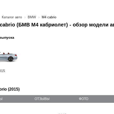
Каталог авто
BMW
M4 cabrio
abrio (БМВ М4 кабриолет) - обзор модели а
выпуска
015
rio (2015)
ТЫ
ОТЗЫВЫ
ФОТО