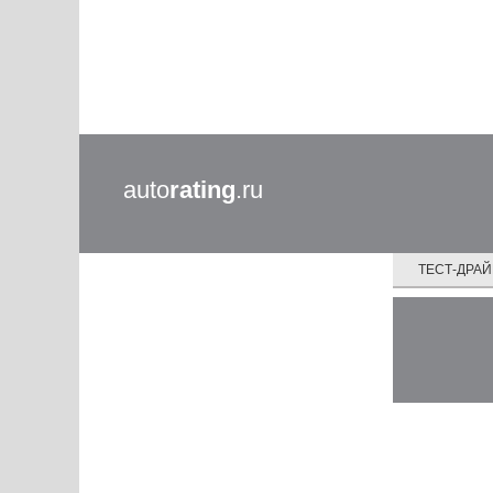
auto
rating
.ru
ТЕСТ-ДРА