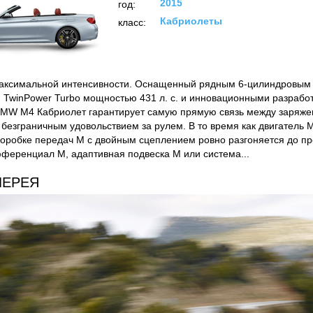
2015
год:
Кабриолеты
класс:
максимальной интенсивности. Оснащенный рядным 6-цилиндровым
 TwinPower Turbo мощностью 431 л. с. и инновационными разрабо
BMW M4 Кабриолет гарантирует самую прямую связь между заряж
безграничным удовольствием за рулем. В то время как двигатель M
коробке передач M с двойным сцеплением ровно разгоняется до пр
ференциал M, адаптивная подвеска M или система...
ЛЕРЕЯ