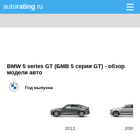
auto
rating
.ru
BMW 5 series GT (БМВ 5 серии GT) - обзор
модели авто
Год выпуска
2013
2009