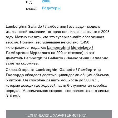
2006
год:
Родстеры
класс:
Lamborghini Gallardo / Ламборгини Галлардо - модель
итальянской компании, которая появилась на рынке в 2003
году. Можно сказать, что это суперкар-лайт, облегченная
версия. Причем, вес уменьшен не сильно (1450
килограммов, тогда как
Lamborghini Murcielago /
Ламборгини Мурселаго
на 200 кг тяжелее), а вот
двигатель
Lamborghini Gallardo / Ламборгини Галлардо
заметно скромнее.
Силовой агрегат
Lamborghini Gallardo / Ламборгини
Галлардо
обладает десятью цилиндрами общим объемом
5 литров. Он способен развить мощность до 500 л.с.,
которые доводит до ходовой части 6-ступенчатая коробка
передач. Максимальная скорость составляет «всего лишь»
310 км/ч.
ТЕХНИЧЕСКИЕ ХАРАКТЕРИСТИКИ: