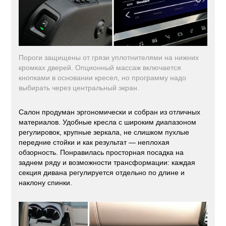
Пороги защищены от грязи уплотнителями на нижних
кромках дверей. Опционный массаж включается
кнопками в основании кресел, но программу надо
выбирать через центральный экран.
Салон продуман эргономически и собран из отличных
материалов. Удобные кресла с широким диапазоном
регулировок, крупные зеркала, не слишком пухлые
передние стойки и как результат — неплохая
обзорность. Понравилась просторная посадка на
заднем ряду и возможности трансформации: каждая
секция дивана регулируется отдельно по длине и
наклону спинки.