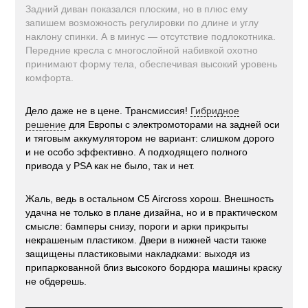
Задний диван показался плоским, но в плюс ему
запишем возможность регулировки по длине и углу
наклону спинки. А в минус — отсутствие подлокотника.
Передние кресла с многослойной набивкой охотно
принимают форму тела, обеспечивая высокий уровень
комфорта.
Дело даже не в цене. Трансмиссия!
Гибридное
решение
для Европы с электромоторами на задней оси
и тяговым аккумулятором не вариант: слишком дорого
и не особо эффективно. А подходящего полного
привода у PSA как не было, так и нет.
Жаль, ведь в остальном C5 Aircross хорош. Внешность
удачна не только в плане дизайна, но и в практическом
смысле: бамперы снизу, пороги и арки прикрыты
некрашеным пластиком. Двери в нижней части также
защищены пластиковыми накладками: выходя из
припаркованной близ высокого бордюра машины краску
не обдерешь.