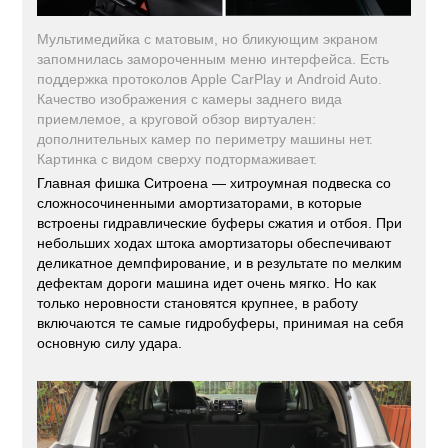
Мультимедийка с матовым, но бликующим экраном
запомнилась замороченным меню интерфейса. Есть
поддержка протоколов Apple CarPlay и Android Auto.
Качество изображения с камеры заднего вида
приемлемое, а круговой обзор виртуален:
дополнительных камер по периметру машины нет.
Картинка с видом сверху подтормаживает.
Главная фишка Ситроена — хитроумная подвеска со
сложносочиненными амортизаторами, в которые
встроены гидравлические буферы сжатия и отбоя. При
небольших ходах штока амортизаторы обеспечивают
деликатное демпфирование, и в результате по мелким
дефектам дороги машина идет очень мягко. Но как
только неровности становятся крупнее, в работу
включаются те самые гидробуферы, принимая на себя
основную силу удара.