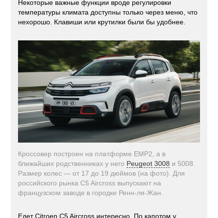
Некоторые важные функции вроде регулировки
температуры климата доступны только через меню, что
нехорошо. Клавиши или крутилки были бы удобнее.
Кроссовер построен на платформе EMP2, а в
ближайших родственниках у него
Peugeot 3008
и 5008.
Размер колес — от 17 до 19 дюймов (на фото). Для
российского рынка C5 Aircross выпускают на
французском заводе в городке Ренн-ля-Жан.
Едет Citroen C5 Aircross интересно. По капотом у