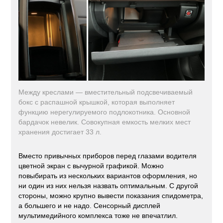
Между креслами — вместительный подсвечиваемый
бокс с распашной крышкой, которая выполняет
функцию нерегулируемого подлокотника. Основной
бардачок невелик. Совокупная емкость мелких мест
хранения достигает 33 л.
Вместо привычных приборов перед глазами водителя
цветной экран с вычурной графикой. Можно
повыбирать из нескольких вариантов оформления, но
ни один из них нельзя назвать оптимальным. С другой
стороны, можно крупно вывести показания спидометра,
а большего и не надо. Сенсорный дисплей
мультимедийного комплекса тоже не впечатлил.