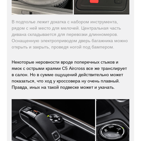
В подполье лежит докатка с набором инструмента,
рядом с ней место для мелочей. Центральная часть
дивана складывается для перевозки длинномеров.
Оснащенную электроприводом дверь багажника можно
открыть и закрыть, проведя ногой под бампером.
Некоторые неровности вроде поперечных стыков и
ямок с острыми краями С5 Aircross все же транслирует
в салон. Но в сумме ощущений действительно может
показаться, что ход у кроссовера ну очень плавный.
Правда, иных на такой подвеске может и укачать.