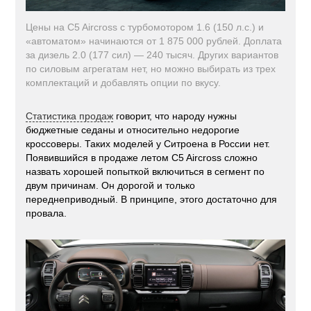
Цены на C5 Aircross с турбомотором 1.6 (150 л.с.) и
«автоматом» начинаются от 1 875 000 рублей. Доплата
за дизель 2.0 (177 сил) — 240 тысяч. Других вариантов
по силовым агрегатам нет, но можно выбирать из трех
комплектаций и добавлять опции по вкусу.
Статистика продаж
говорит, что народу нужны
бюджетные седаны и относительно недорогие
кроссоверы. Таких моделей у Ситроена в России нет.
Появившийся в продаже летом C5 Aircross сложно
назвать хорошей попыткой включиться в сегмент по
двум причинам. Он дорогой и только
переднеприводный. В принципе, этого достаточно для
провала.