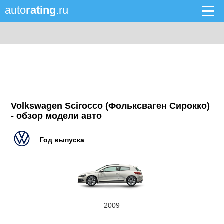
auto
rating
.ru
Volkswagen Scirocco (Фольксваген Сирокко)
- обзор модели авто
Год выпуска
2009