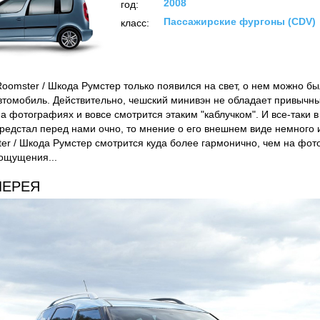
2008
год:
Пассажирские фургоны (CDV)
класс:
oomster / Шкода Румстер только появился на свет, о нем можно был
томобиль. Действительно, чешский минивэн не обладает привычны
 фотографиях и вовсе смотрится этаким "каблучком". И все-таки в 
редстал перед нами очно, то мнение о его внешнем виде немного 
er / Шкода Румстер смотрится куда более гармонично, чем на фото
 ощущения...
ЛЕРЕЯ