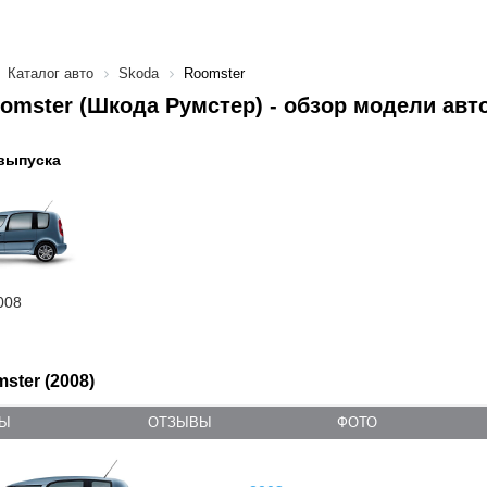
Каталог авто
Skoda
Roomster
omster (Шкода Румстер) - обзор модели авт
выпуска
008
ster (2008)
ТЫ
ОТЗЫВЫ
ФОТО