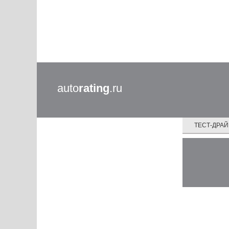
auto
rating
.ru
ТЕСТ-ДРА