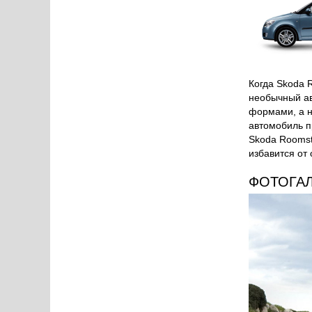
Когда Skoda R
необычный ав
формами, а на
автомобиль п
Skoda Roomst
избавится от
ФОТОГА