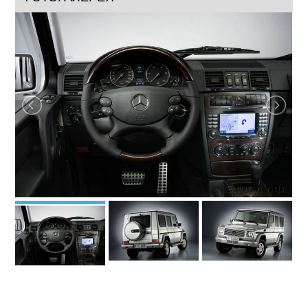
скроем, Mercedes-Benz G-class / Мерседес-Бенц G-класс,
конечно, не прочь понежиться в лучах славы. Правда, в
такие моменты ему свойственно внезапно исчезать со
сцены, чтобы вновь появиться на людях лишь через пару
дней, причем в довольно-таки неопрятном виде. Где он
болтался все это время, можно только гадать, но, говорят,
что видели его и на...
ФОТОГАЛЕРЕЯ