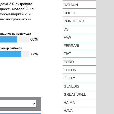
дача 2.0-литрового
DATSUN
ощность мотора 2,5 л
DODGE
турбочетвёрка» 2.5T
с шестиступенчатым
DONGFENG
DS
опасность пешехода
FAW
66%
FERRARI
сажир ребенок
FIAT
77%
FORD
FOTON
GEELY
GENESIS
GREAT WALL
HAIMA
HAVAL