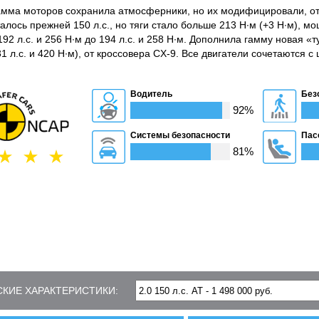
амма моторов сохранила атмосферники, но их модифицировали, от
алось прежней 150 л.с., но тяги стало больше 213 Н·м (+3 Н·м), м
92 л.с. и 256 Н·м до 194 л.с. и 258 Н·м. Дополнила гамму новая «
31 л.с. и 420 Н·м), от кроссовера CX-9. Все двигатели сочетаются 
Водитель
Без
92%
Системы безопасности
Пас
81%
КИЕ ХАРАКТЕРИСТИКИ: