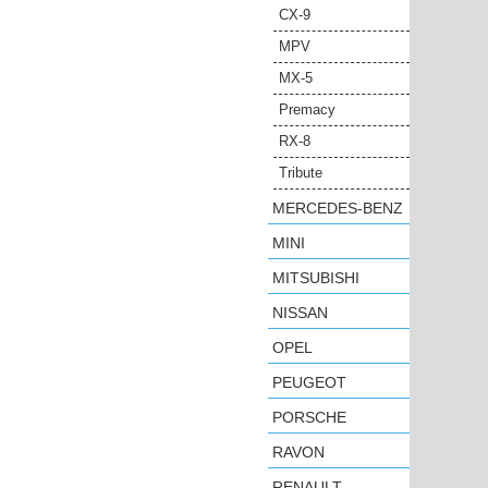
CX-9
MPV
MX-5
Premacy
RX-8
Tribute
MERCEDES-BENZ
MINI
MITSUBISHI
NISSAN
OPEL
PEUGEOT
PORSCHE
RAVON
RENAULT