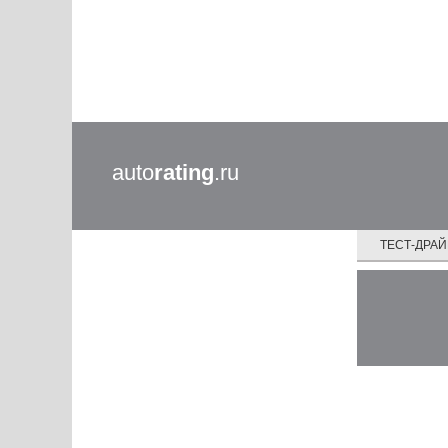
auto
rating
.ru
ТЕСТ-ДРА