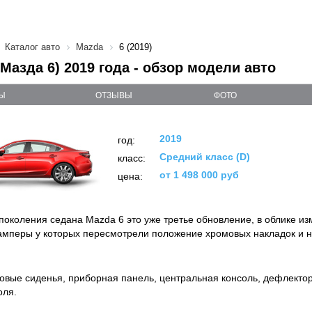
Каталог авто
Mazda
6 (2019)
(Мазда 6) 2019 года - обзор модели авто
Ы
ОТЗЫВЫ
ФОТО
2019
год:
Средний класс (D)
класс:
от 1 498 000 руб
цена:
 поколения седана Mazda 6 это уже третье обновление, в облике и
амперы у которых пересмотрели положение хромовых накладок и 
овые сиденья, приборная панель, центральная консоль, дефлекто
оля.