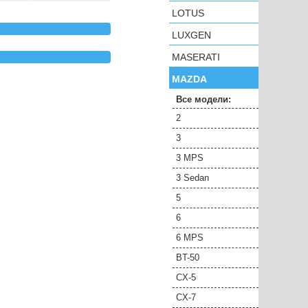
LOTUS
LUXGEN
MASERATI
MAZDA
Все модели:
2
3
3 MPS
3 Sedan
5
6
6 MPS
BT-50
CX-5
CX-7