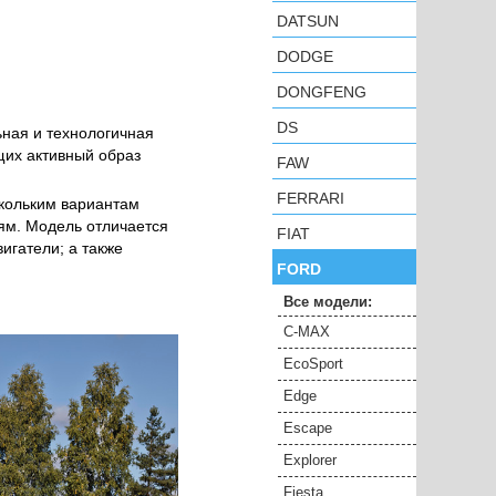
DATSUN
DODGE
DONGFENG
DS
ьная и технологичная
щих активный образ
FAW
FERRARI
скольким вариантам
ям. Модель отличается
FIAT
игатели; а также
FORD
Все модели:
C-MAX
EcoSport
Edge
Escape
Explorer
Fiesta