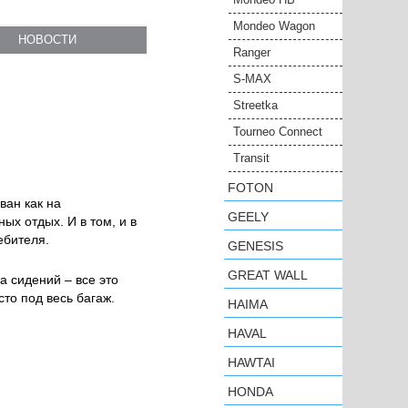
Mondeo Wagon
НОВОСТИ
Ranger
S-MAX
Streetka
Tourneo Connect
Transit
FOTON
ван как на
GEELY
ых отдых. И в том, и в
ебителя.
GENESIS
GREAT WALL
 сидений – все это
то под весь багаж.
HAIMA
HAVAL
HAWTAI
HONDA