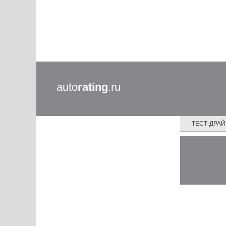
auto
rating
.ru
ТЕСТ-ДРА