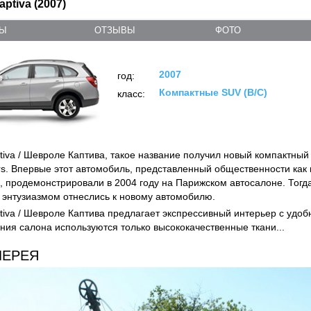
aptiva (2007)
ТЫ
ОТЗЫВЫ
ФОТО
2007
год:
Компактные SUV (B/C)
класс:
ptiva / Шевроле Каптива, такое название получил новый компактны
rs. Впервые этот автомобиль, представленный общественности как
X, продемонстрировали в 2004 году на Парижском автосалоне. Тогд
 энтузиазмом отнеслись к новому автомобилю.
ptiva / Шевроле Каптива предлагает экспрессивный интерьер с удо
ия салона используются только высококачественные ткани...
ЛЕРЕЯ