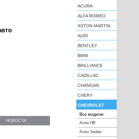
ACURA
ALFA ROMEO
ASTON MARTIN
авто
AUDI
BENTLEY
BMW
BRILLIANCE
CADILLAC
CHANGAN
CHERY
CHEVROLET
Все модели:
НОВОСТИ
Aveo HB
Aveo Sedan