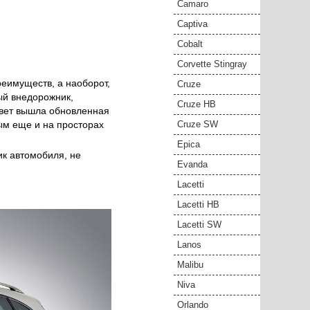
Camaro
Captiva
Cobalt
Corvette Stingray
реимуществ, а наоборот,
Cruze
ый внедорожник,
Cruze HB
свет вышла обновленная
ным еще и на просторах
Cruze SW
Epica
ик автомобиля, не
Evanda
Lacetti
Lacetti HB
Lacetti SW
Lanos
Malibu
Niva
Orlando