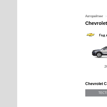
Авторейтинг
Chevrole
Год 
2
Chevrolet C
ТЕС