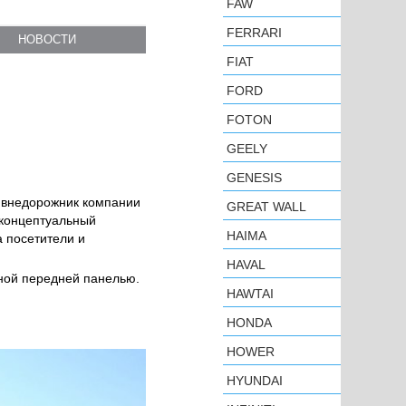
FAW
FERRARI
НОВОСТИ
FIAT
FORD
FOTON
GEELY
GENESIS
й внедорожник компании
GREAT WALL
 концептуальный
HAIMA
а посетители и
HAVAL
бной передней панелью.
HAWTAI
HONDA
HOWER
HYUNDAI