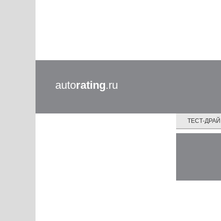
auto
rating
.ru
ТЕСТ-ДРА