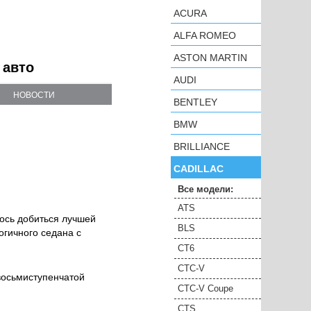
ACURA
ALFA ROMEO
ASTON MARTIN
 авто
AUDI
НОВОСТИ
BENTLEY
BMW
BRILLIANCE
CADILLAC
Все модели:
ATS
лось добиться лучшей
BLS
огичного седана с
CT6
CTC-V
восьмиступенчатой
CTC-V Coupe
CTS