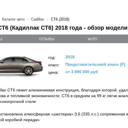
Каталог авто
Cadillac
CT6 (2018)
 CT6 (Кадиллак CT6) 2018 года - обзор модели
Ы
ОТЗЫВЫ
ФОТО
2018
год:
Представительский класс (F)
класс:
от 3 990 000 руб
цена:
illac CT6 лежит алюминиевая конструкция, благодаря которой, уда
ова и топливной экономичности. CT6 в среднем на 99 кг легче анал
ысокопрочной стали.
установлена атмосферная «шестерка» 3.6 (335 л.с.) сопряженная 
ой коробкой передач.