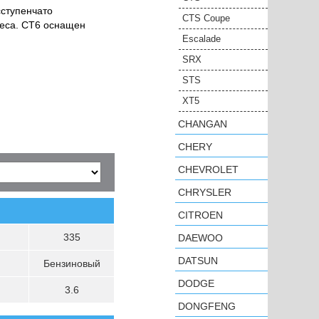
сступенчато
CTS Coupe
леса. CT6 оснащен
Escalade
SRX
STS
XT5
CHANGAN
CHERY
CHEVROLET
CHRYSLER
CITROEN
335
DAEWOO
DATSUN
Бензиновый
DODGE
3.6
DONGFENG