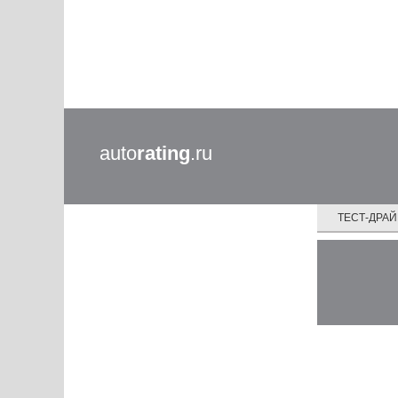
auto
rating
.ru
ТЕСТ-ДРА