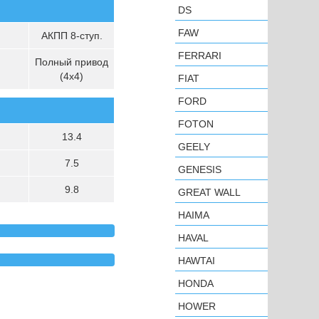
DS
FAW
АКПП 8-ступ.
FERRARI
Полный привод
(4х4)
FIAT
FORD
FOTON
13.4
GEELY
7.5
GENESIS
9.8
GREAT WALL
HAIMA
HAVAL
HAWTAI
HONDA
HOWER