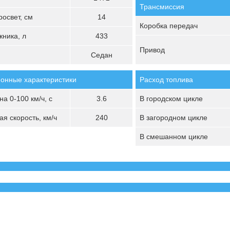
Трансмиссия
освет, см
14
Коробка передач
ника, л
433
Привод
Седан
онные характеристики
Расход топлива
а 0-100 км/ч, с
3.6
В городском цикле
я скорость, км/ч
240
В загородном цикле
В смешанном цикле